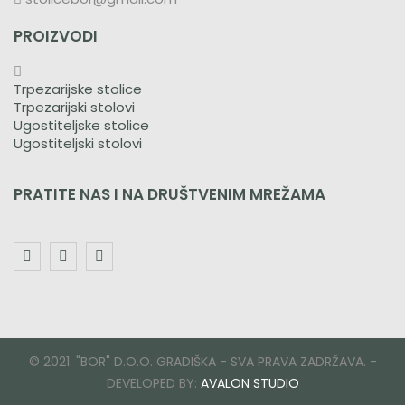
PROIZVODI
Trpezarijske stolice
Trpezarijski stolovi
Ugostiteljske stolice
Ugostiteljski stolovi
PRATITE NAS I NA DRUŠTVENIM MREŽAMA
© 2021. "BOR" D.O.O. GRADIŠKA - SVA PRAVA ZADRŽAVA. -
DEVELOPED BY:
AVALON STUDIO